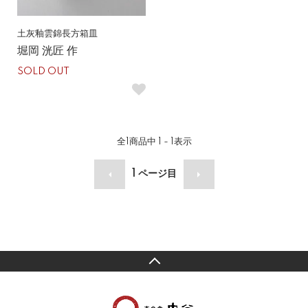
土灰釉雲錦長方箱皿
堀岡 洸匠 作
SOLD OUT
全
1
商品中
1 - 1
表示
1
ページ目