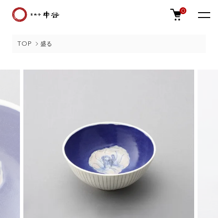
0
TOP
盛る