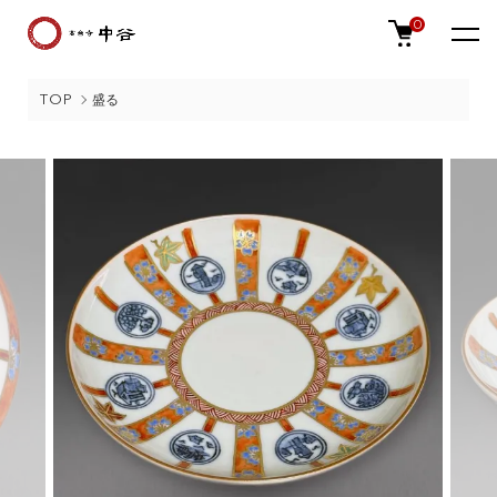
0
TOP
盛る