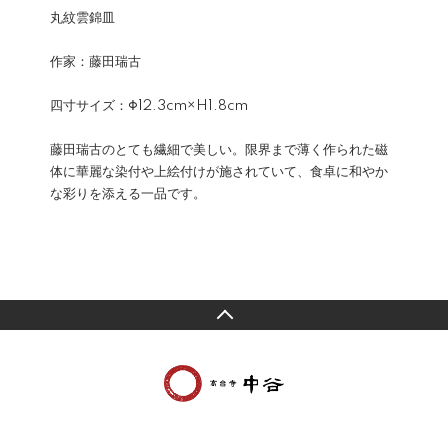
丸紋雲錦皿
作家：藤田瑞古
四寸サイズ：Φ12.3cm×H1.8cm
藤田瑞古のとても繊細で美しい。限界まで薄く作られた磁
体に華麗な染付や上絵付けが施されていて、食卓に和やか
な彩りを添える一品です。