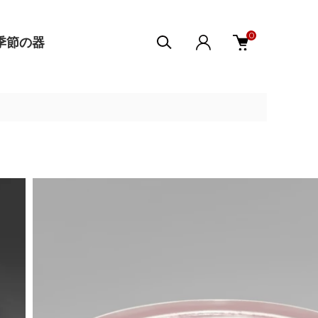
0
季節の器