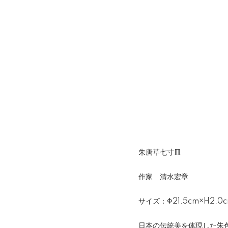
朱唐草七寸皿
作家 清水宏章
サイズ：Φ21.5cm×H2.0
日本の伝統美を体現した朱