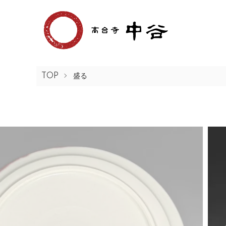
TOP
盛る